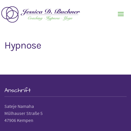
Hypnose
Anschrift
Sateje Namaha
Mülhauser Straße 5
47906 Kempen